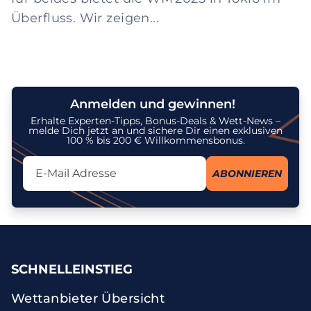
Überfluss. Wir zeigen...
Anmelden und gewinnen!
Erhalte Experten-Tipps, Bonus-Deals & Wett-News –
melde Dich jetzt an und sichere Dir einen exklusiven
100 % bis 200 € Willkommensbonus.
Lassen Sie dieses Feld leer
ABONNIEREN
Ich stimme dem Erhalt des Newsletters zu und erkenne an, dass
meine personenbezogenen Daten gemäß der
Datenschutzrichtlinie
zu diesem Zweck verarbeitet werden. Ich kann meine Einwilligung
jederzeit widerrufen.
SCHNELLEINSTIEG
Wettanbieter Übersicht