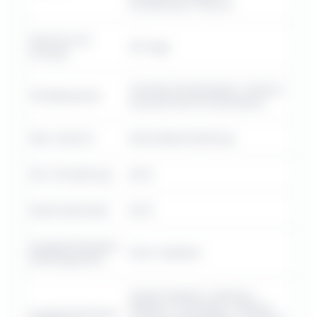
Einzahlung + Bonus
Zeitlimit für
30 Tage
Umsatz
2.00 bei Einzelwetten; 1.50 pro
Mindestquote
Auswahl bei Kombiwetten
Max. Gewinn
keine Beschränkung
Min. Einzahlung
20 €
Maximaleinsatz
50 €
Ausgeschlossene
Skrill, Neteller
Zahlungsarten
Systemwetten, Cashout-
Wetten, Freiwetten, Wetten
Ausgeschlossene