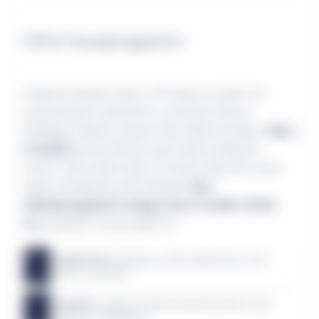
VIP & Treueprogramm
Golisimo bietet einen VIP-Klub, an dem ihr
automatisch teilnehmt und euch durch
fleißiges Tippen sowie hohe Wettumsätze
über
5 Stufen
(Level 1bis 5) nach oben arbeiten
könnt. Wie üblich gilt: Je höher das VIP-Level,
desto attraktiver die Vorteile.
Das
Abhebungslimit steigt etwa in jeder Stufe
an.
Darüber hinaus gibt es:
Level 1 & 2
: Zugang zu Bonusaktionen und
24/7 Live-Chat
Level 3
: zusätzlich personalisierte Boni und
bessere Cashbacks