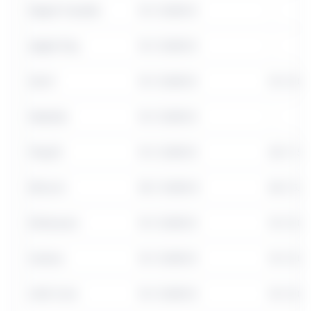
Rapid Transfer
10 / 5.000 €
–
Apple Pay
10 / 5.000 €
–
Skrill
10 / 5.000 €
10 / 5.0
Neteller
10 / 5.000 €
–
PlayID
10 / 2.000 €
20 / 1.5
Bitcoin
30 / 5.000 €
60 / 5.0
Ethereum
10 / 5.000 €
10 / 5.0
Solana
10 / 5.000 €
10 / 5.0
USD Coin
10 / 5.000 €
10 / 5.0