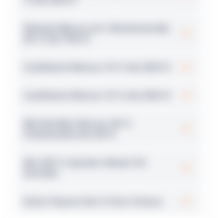
Reload-Bonus am Wochenende:
50 % bis 750 €
Cashback-Bonus: 10 % bis 500 €
Cashback-Bonus: 10 % bis 500 €
Bet Builder Bonus: 50 %
Gratiswette bis 50 €
Bis 100 % Quoten-Boost für
Kombis
Early Payout bei 2-Tore-Voraus