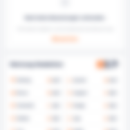
Noch keine Bewertungen vorhanden.
Hilf anderen Spielern und schreibe die erste Bewertung!
Bewerten
3.7
Wertung Redaktion
/5
SWV
4.0
4.5
Zahlung
Quoten
4.0
3.0
Bonus
Support
2.5
3.5
Sicherheit
Design
3.5
3.5
Wetten
App