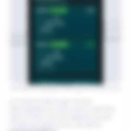
Nachweis der getätigten Zahlungen im Golisimo Test
Um Golisimo Erfahrungen mit dem
Zahlungsablauf aus erster Hand zu sammeln,
habe ich direkt nach der Registrierung eine
Einzahlung vorgenommen. Hier gab es