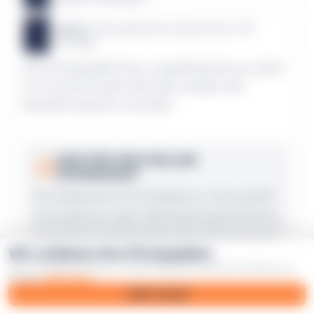
Level 4 – 5
: zusätzlicher persönlicher VIP-
Manager
Der Einstieg fällt eher unspektakulär aus, doch
mit zunehmender Aktivität werden die
Benefits deutlich reizvoller.
NUR FÜR HIGH ROLLER
INTERESSANT
Ein klassisches VIP-Programm, ohne große
Innovationen oder Alleinstellungsmerkmal.
Die echten Vorteile beginnen erst ab Level
Wir schätzen Ihre Privatsphäre
3, sind dort aber umso interessanter
. Für
Wir verwenden Cookies, um diese Website fortlaufend verbessern zu
Vielspieler und High Roller ist das
können.
Mehr Infos
.
System ein
klarer Pluspunkt
, für alle
GEHT KLAR!