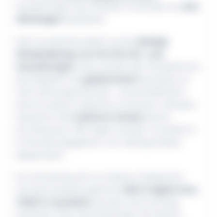
Auszahlungen laut Anbieter innerhalb von
drei
Werktagen
bearbeitet.
Sehr kundenfreundlich ist der
niedrige
Mindestbetrag von 10 € für Ein- und
Auszahlungen
. Zwar werden alle Transaktionen
grundsätzlich als
gebührenfrei
beworben, je
nach Zahlungsmethode – etwa Kreditkarte –
können jedoch Gebühren entstehen. Apropos
Gebühren: Bei
inaktiven Konten
(keine
Anmeldung in 180 Tagen) werden monatlich 5
€ Verwaltungsgebühr vom Wettguthaben
abgezwackt.
Ein Schwachpunkt im Golisimo Testbericht
sind die Auszahlungslimits:
500 € täglich bzw.
7.000 € monatlich
sind der recht strenge
Standard. Über das fünfstufige VIP-System