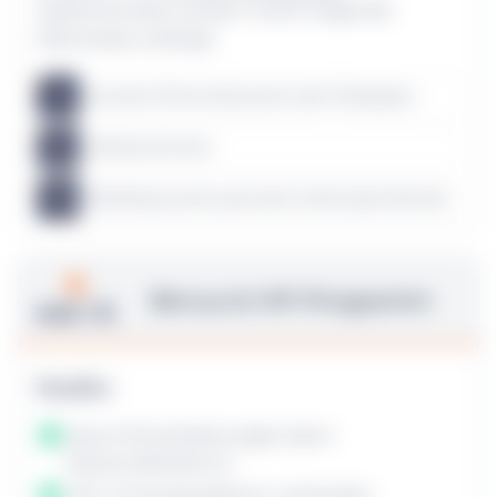
Typischerweise werden hierfür folgende
Nachweise verlangt:
01
Ausweis (Personalausweis oder Reisepass)
02
Adressnachweis
03
Bestätigung der genutzten Zahlungsmethode
Bonus & VIP-Programm
4.0 / 5
Positiv:
Kaum Einschränkungen beim
Neukundenbonus
VIP- & Treueprogramm vorhanden