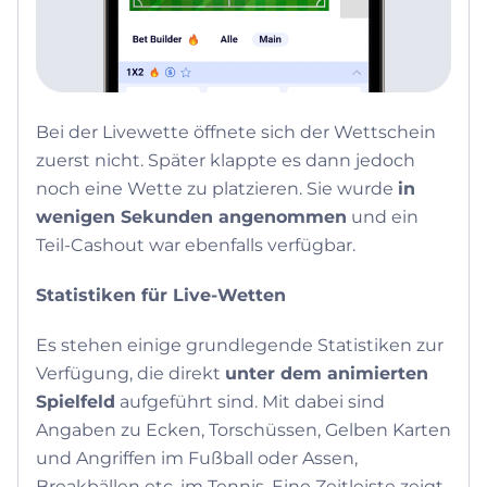
Bei der Livewette öffnete sich der Wettschein
zuerst nicht. Später klappte es dann jedoch
noch eine Wette zu platzieren. Sie wurde
in
wenigen Sekunden angenommen
und ein
Teil-Cashout war ebenfalls verfügbar.
Statistiken für Live-Wetten
Es stehen einige grundlegende Statistiken zur
Verfügung, die direkt
unter dem animierten
Spielfeld
aufgeführt sind. Mit dabei sind
Angaben zu Ecken, Torschüssen, Gelben Karten
und Angriffen im Fußball oder Assen,
Breakbällen etc. im Tennis. Eine Zeitleiste zeigt