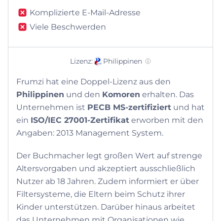
Komplizierte E-Mail-Adresse
Viele Beschwerden
Lizenz:
Philippinen
Frumzi hat eine Doppel-Lizenz aus den
Philippinen
und den
Komoren
erhalten. Das
Unternehmen ist
PECB MS-zertifiziert
und hat
ein
ISO/IEC 27001-Zertifikat
erworben mit den
Angaben: 2013 Management System.
Der Buchmacher legt großen Wert auf strenge
Altersvorgaben und akzeptiert ausschließlich
Nutzer ab 18 Jahren. Zudem informiert er über
Filtersysteme, die Eltern beim Schutz ihrer
Kinder unterstützen. Darüber hinaus arbeitet
das Unternehmen mit Organisationen wie