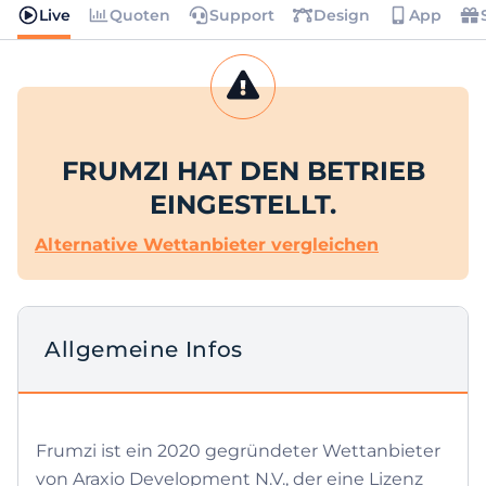
Live
Quoten
Support
Design
App
FRUMZI HAT DEN BETRIEB
EINGESTELLT.
Alternative Wettanbieter vergleichen
Allgemeine Infos
Frumzi ist ein 2020 gegründeter Wettanbieter
von Araxio Development N.V., der eine Lizenz