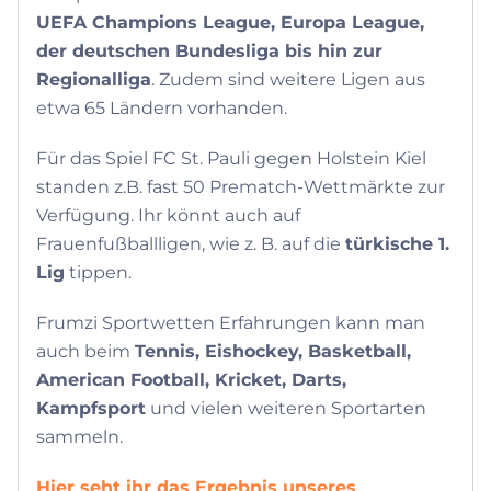
UEFA Champions League, Europa League,
der deutschen Bundesliga bis hin zur
Regionalliga
. Zudem sind weitere Ligen aus
etwa 65 Ländern vorhanden.
Für das Spiel FC St. Pauli gegen Holstein Kiel
standen z.B. fast 50 Prematch-Wettmärkte zur
Verfügung. Ihr könnt auch auf
Frauenfußballligen, wie z. B. auf die
türkische 1.
Lig
tippen.
Frumzi Sportwetten Erfahrungen kann man
auch beim
Tennis, Eishockey, Basketball,
American Football, Kricket, Darts,
Kampfsport
und vielen weiteren Sportarten
sammeln.
Hier seht ihr das Ergebnis unseres