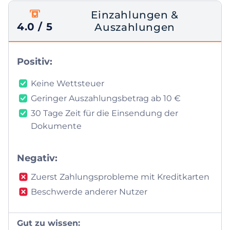
Einzahlungen &
4.0 / 5
Auszahlungen
Positiv:
Keine Wettsteuer
Geringer Auszahlungsbetrag ab 10 €
30 Tage Zeit für die Einsendung der
Dokumente
Negativ:
Zuerst Zahlungsprobleme mit Kreditkarten
Beschwerde anderer Nutzer
Gut zu wissen: