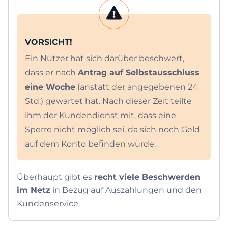
VORSICHT!
Ein Nutzer hat sich darüber beschwert,
dass er nach
Antrag auf Selbstausschluss
eine Woche
(anstatt der angegebenen 24
Std.) gewartet hat. Nach dieser Zeit teilte
ihm der Kundendienst mit, dass eine
Sperre nicht möglich sei, da sich noch Geld
auf dem Konto befinden würde.
Überhaupt gibt es
recht viele Beschwerden
im Netz
in Bezug auf Auszahlungen und den
Kundenservice.