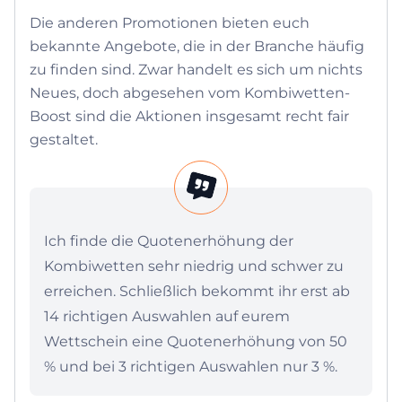
Die anderen Promotionen bieten euch
bekannte Angebote, die in der Branche häufig
zu finden sind. Zwar handelt es sich um nichts
Neues, doch abgesehen vom Kombiwetten-
Boost sind die Aktionen insgesamt recht fair
gestaltet.
Ich finde die Quotenerhöhung der
Kombiwetten sehr niedrig und schwer zu
erreichen. Schließlich bekommt ihr erst ab
14 richtigen Auswahlen auf eurem
Wettschein eine Quotenerhöhung von 50
% und bei 3 richtigen Auswahlen nur 3 %.