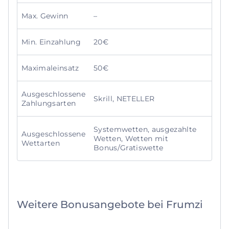
Max. Gewinn
–
Min. Einzahlung
20€
Maximaleinsatz
50€
Ausgeschlossene
Skrill, NETELLER
Zahlungsarten
Systemwetten, ausgezahlte
Ausgeschlossene
Wetten, Wetten mit
Wettarten
Bonus/Gratiswette
Weitere Bonusangebote bei Frumzi