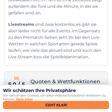
außerdem die Tore und die Minute, in der sie
gefallen sind, an.
Livestreams
sind zwar kostenlos, es gibt sie
aber leider nicht für alle Events. Im Gegensatz
zu den Prematch-Seiten seht ihr bei den Live-
Wetten in welchen Sportarten gerade Spiele
laufen, wie viele das aktuell sind und auch den
Live-Stream bzw. die Spielfeldanimation.
Quoten & Wettfunktionen
5.0 / 5
Wir schätzen Ihre Privatsphäre
Wir verwenden Cookies, um diese Website fortlaufend verbessern zu
können.
Mehr Infos
.
Positiv:
GEHT KLAR!
Super Quoten