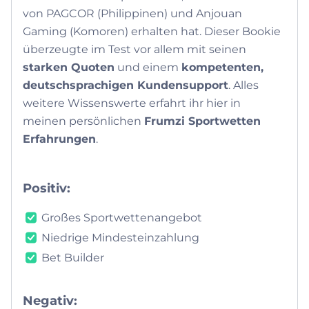
von PAGCOR (Philippinen) und Anjouan
Gaming (Komoren) erhalten hat. Dieser Bookie
überzeugte im Test vor allem mit seinen
starken Quoten
und einem
kompetenten,
deutschsprachigen Kundensupport
. Alles
weitere Wissenswerte erfahrt ihr hier in
meinen persönlichen
Frumzi Sportwetten
Erfahrungen
.
Positiv:
Großes Sportwettenangebot
Niedrige Mindesteinzahlung
Bet Builder
Negativ: