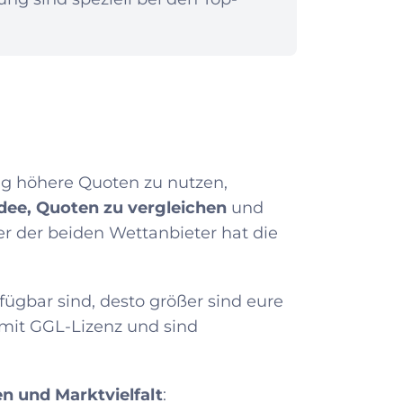
ig höhere Quoten zu nutzen,
Idee, Quoten zu vergleichen
und
r der beiden Wettanbieter hat die
ügbar sind, desto größer sind eure
mit GGL-Lizenz und sind
 und Marktvielfalt
: