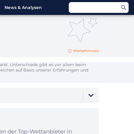
News & Analysen
suchen
Werbehinweis
kt. Unterschiede gibt es vor allem beim
eichen auf Basis unserer Erfahrungen und
en der Top-Wettanbieter in