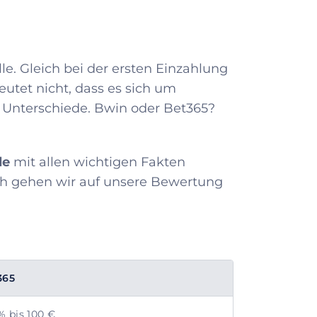
. Gleich bei der ersten Einzahlung
eutet nicht, dass es sich um
he Unterschiede. Bwin oder Bet365?
le
mit allen wichtigen Fakten
ch gehen wir auf unsere Bewertung
365
% bis 100 €