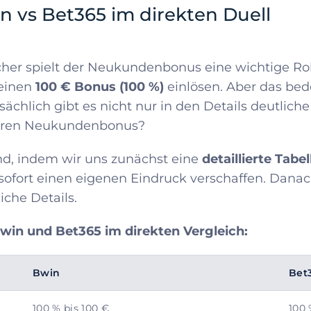
 vs Bet365 im direkten Duell
r spielt der Neukundenbonus eine wichtige Rolle
 einen
100 € Bonus (100 %)
einlösen. Aber das bed
sächlich gibt es nicht nur in den Details deutlic
eren Neukundenbonus?
nd, indem wir uns zunächst eine
detaillierte Tabel
sofort einen eigenen Eindruck verschaffen. Dana
iche Details.
win und Bet365 im direkten Vergleich:
Bwin
Bet
100 % bis 100 €
100 