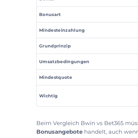
Bonusart
Mindesteinzahlung
Grundprinzip
Umsatzbedingungen
Mindestquote
Wichtig
Beim Vergleich Bwin vs Bet365 müss
Bonusangebote
handelt, auch wenn d