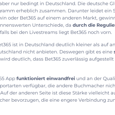
ber nur bedingt in Deutschland. Die deutsche Gl
mm erheblich zusammen. Darunter leidet ein Spe
win oder Bet365 auf einem anderen Markt, gewin
 nennenswerten Unterschiede, da
durch die Regulie
falls bei den Livestreams liegt Bet365 noch vorn.
65 ist in Deutschland deutlich kleiner als auf 
utschland nicht anbieten. Deswegen gibt es eine
 wird deutlich, dass Bet365 zuverlässig aufgestell
365 App
funktioniert einwandfrei
und an der Quali
 Sportarten verfügbar, die andere Buchmacher ni
Auf der anderen Seite ist diese Stärke vielleicht
acher bevorzugen, die eine engere Verbindung z