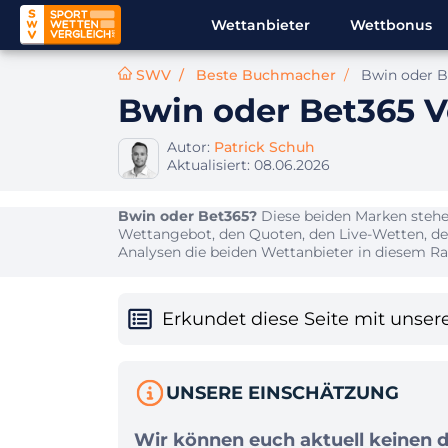
Wettanbieter
Wettbonus
SWV
Beste Buchmacher
Bwin oder B
Bwin oder Bet365 V
Autor:
Patrick Schuh
Aktualisiert:
08.06.2026
Bwin oder Bet365?
Diese beiden Marken stehe
Wettangebot, den Quoten, den Live-Wetten, d
Analysen die beiden Wettanbieter in diesem Ra
Erkundet diese Seite mit unse
UNSERE EINSCHÄTZUNG
Wir können euch aktuell keinen