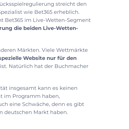
ücksspielregulierung streicht den
zialist wie Bet365 erheblich.
nt Bet365 im Live-Wetten-Segment
rung die beiden Live-Wetten-
anderen Märkten. Viele Wettmärkte
spezielle Website nur für den
t ist. Natürlich hat der Buchmacher
tät insgesamt kann es keinen
cht im Programm haben,
 auch eine Schwäche, denn es gibt
um deutschen Markt haben.