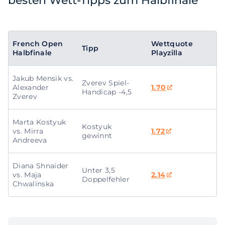
besten Wett-Tipps zum Halbfinale
French Open
Wettquote
Tipp
Halbfinale
Playzilla
Jakub Mensik vs.
Zverev Spiel-
Alexander
1.70
Handicap -4,5
Zverev
Marta Kostyuk
Kostyuk
vs. Mirra
1.72
gewinnt
Andreeva
Diana Shnaider
Unter 3,5
vs. Maja
2.14
Doppelfehler
Chwalinska