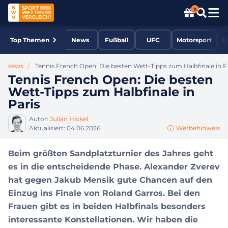
11
Top Themen
News
Fußball
UFC
Motorsport
B
is News
Tennis French Open: Die besten Wett-Tipps zum Halbfinale in P
Tennis French Open: Die besten
Wett-Tipps zum Halbfinale in
Paris
Autor:
Julian Hickel
Aktualisiert:
04.06.2026
Werbehinweis
Beim größten Sandplatzturnier des Jahres geht
es in die entscheidende Phase. Alexander Zverev
hat gegen Jakub Mensik gute Chancen auf den
Einzug ins Finale von Roland Garros. Bei den
Frauen gibt es in beiden Halbfinals besonders
interessante Konstellationen. Wir haben die