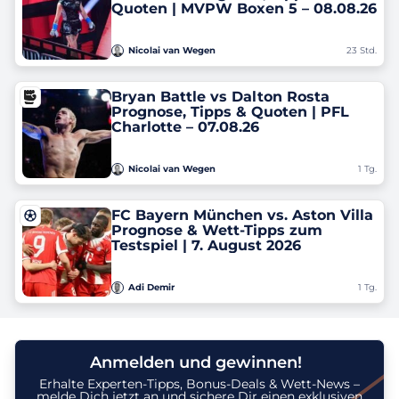
Quoten ‎| MVPW Boxen 5 – 08.08.26
Nicolai van Wegen
23 Std.
Bryan Battle vs Dalton Rosta
Prognose, Tipps & Quoten ‎| PFL
Charlotte – 07.08.26
Nicolai van Wegen
1 Tg.
FC Bayern München vs. Aston Villa
Prognose & Wett-Tipps zum
Testspiel | 7. August 2026
Adi Demir
1 Tg.
Anmelden und gewinnen!
Erhalte Experten-Tipps, Bonus-Deals & Wett-News –
melde Dich jetzt an und sichere Dir einen exklusiven