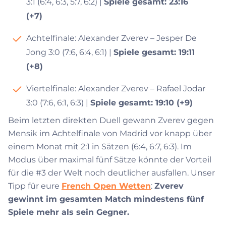
3:1 (6:4, 6:3, 5:7, 6:2) |
Spiele gesamt: 23:16
(+7)
Achtelfinale: Alexander Zverev – Jesper De
Jong 3:0 (7:6, 6:4, 6:1) |
Spiele gesamt: 19:11
(+8)
Viertelfinale: Alexander Zverev – Rafael Jodar
3:0 (7:6, 6:1, 6:3) |
Spiele gesamt: 19:10 (+9)
Beim letzten direkten Duell gewann Zverev gegen
Mensik im Achtelfinale von Madrid vor knapp über
einem Monat mit 2:1 in Sätzen (6:4, 6:7, 6:3). Im
Modus über maximal fünf Sätze könnte der Vorteil
für die #3 der Welt noch deutlicher ausfallen. Unser
Tipp für eure
French Open Wetten
:
Zverev
gewinnt im gesamten Match mindestens fünf
Spiele mehr als sein Gegner.