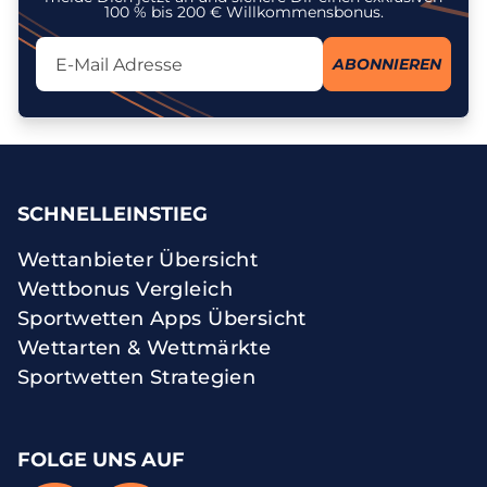
100 % bis 200 € Willkommensbonus.
Lassen Sie dieses Feld leer
ABONNIEREN
Ich stimme dem Erhalt des Newsletters zu und erkenne an, dass
meine personenbezogenen Daten gemäß der
Datenschutzrichtlinie
zu diesem Zweck verarbeitet werden. Ich kann meine Einwilligung
jederzeit widerrufen.
SCHNELLEINSTIEG
Wettanbieter Übersicht
Wettbonus Vergleich
Sportwetten Apps Übersicht
Wettarten & Wettmärkte
Sportwetten Strategien
FOLGE UNS AUF