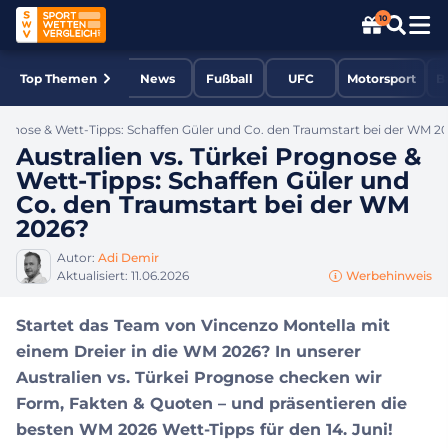
10
Top Themen
News
Fußball
UFC
Motorsport
B
Prognose & Wett-Tipps: Schaffen Güler und Co. den Traumstart bei der WM 2
Australien vs. Türkei Prognose &
Wett-Tipps: Schaffen Güler und
Co. den Traumstart bei der WM
2026?
Autor:
Adi Demir
Aktualisiert:
11.06.2026
Werbehinweis
Startet das Team von Vincenzo Montella mit
einem Dreier in die WM 2026? In unserer
Australien vs. Türkei Prognose checken wir
Form, Fakten & Quoten – und präsentieren die
besten WM 2026 Wett-Tipps für den 14. Juni!