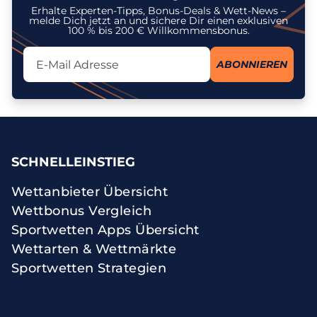
Erhalte Experten-Tipps, Bonus-Deals & Wett-News –
melde Dich jetzt an und sichere Dir einen exklusiven
100 % bis 200 € Willkommensbonus.
Lassen Sie dieses Feld leer
ABONNIEREN
Ich stimme dem Erhalt des Newsletters zu und erkenne an, dass
meine personenbezogenen Daten gemäß der
Datenschutzrichtlinie
zu diesem Zweck verarbeitet werden. Ich kann meine Einwilligung
jederzeit widerrufen.
SCHNELLEINSTIEG
Wettanbieter Übersicht
Wettbonus Vergleich
Sportwetten Apps Übersicht
Wettarten & Wettmärkte
Sportwetten Strategien