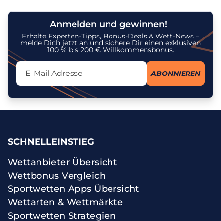
Anmelden und gewinnen!
Erhalte Experten-Tipps, Bonus-Deals & Wett-News –
melde Dich jetzt an und sichere Dir einen exklusiven
100 % bis 200 € Willkommensbonus.
Lassen Sie dieses Feld leer
ABONNIEREN
Ich stimme dem Erhalt des Newsletters zu und erkenne an, dass
meine personenbezogenen Daten gemäß der
Datenschutzrichtlinie
zu diesem Zweck verarbeitet werden. Ich kann meine Einwilligung
jederzeit widerrufen.
SCHNELLEINSTIEG
Wettanbieter Übersicht
Wettbonus Vergleich
Sportwetten Apps Übersicht
Wettarten & Wettmärkte
Sportwetten Strategien