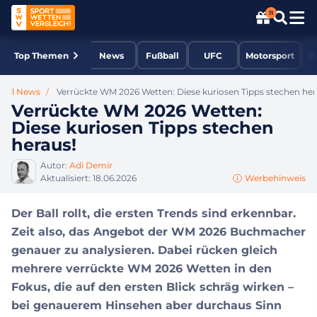
11
Top Themen
News
Fußball
UFC
Motorsport
B
ball News
Verrückte WM 2026 Wetten: Diese kuriosen Tipps stechen her
Verrückte WM 2026 Wetten:
Diese kuriosen Tipps stechen
heraus!
Autor:
Adi Demir
Aktualisiert:
18.06.2026
Werbehinweis
Der Ball rollt, die ersten Trends sind erkennbar.
Zeit also, das Angebot der WM 2026 Buchmacher
genauer zu analysieren. Dabei rücken gleich
mehrere verrückte WM 2026 Wetten in den
Fokus, die auf den ersten Blick schräg wirken –
bei genauerem Hinsehen aber durchaus Sinn