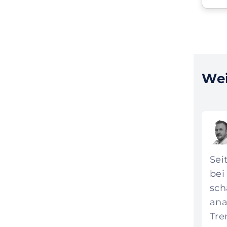
geg
kle
mit
Deut
Deu
Quot
Wei
Sei
bei
sch
ana
Tre