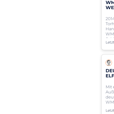
Wet
WM
ford
WE
GO
PR
201
Tor
Han
WM 
Sch
Letz
Favo
Prog
akt
auch
Wett
DE
EL
PR
ST
Mit 
TE
Auße
deu
WM 
war
Letz
scho