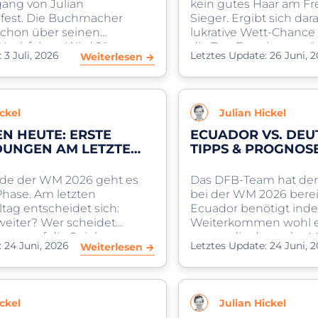
gang von Julian
kein gutes Haar am F
fest. Die Buchmacher
Sieger. Ergibt sich dar
schon über seinen
lukrative Wett-Chance
 Nachfolger. Wird Jürgen
die Top-Favoriten zur
 3 Juli, 2026
Letztes Update: 26 Juni, 
Weiterlesen
Bundestrainer? In
Wimbledon 2026 Zver
gnose zum nächsten
klärt die Rasen-Chanc
DFB-Teams blicken wir auf
Deutschen beim wicht
didaten und analysieren
Slam-Turnier des Jah
ckel
Julian Hickel
 Quoten! Aktuelle
2026 Zverev Prognose:
r Quoten: Wer folgt auf
wahrscheinlich ist ein
N HEUTE: ERSTE
ECUADOR VS. DE
lsmann? Nach frühem
Slam-Titel Tennis in 
DUNGEN AM LETZTEN
TIPPS & PROGNOSE
elsmann...
Alexander Zverev Tipp
IELTAG | QUOTEN &
PERFEKTE GRUPPE
Rasen-Bilanz...
ZU DEN WM-SPIELEN
SOMMERMÄRCHEN
nde der WM 2026 geht es
Das DFB-Team hat de
NI)
Phase. Am letzten
bei der WM 2026 bereit
tag entscheidet sich:
Ecuador benötigt ind
eiter? Wer scheidet
Weiterkommen wohl e
auen auf die Spiele vom
gegen die deutsche M
 24 Juni, 2026
Letztes Update: 24 Juni, 
Weiterlesen
uni und analysieren die
unserer Ecuador vs. D
ellationen sowie die
Prognose schauen wir
oten! WM Wetten heute:
Szenarien sowie aktue
 stehen auf dem
geben euch drei attrak
ckel
Julian Hickel
 2026 Wetten: Schweiz
eure WM 2026 Wetten 