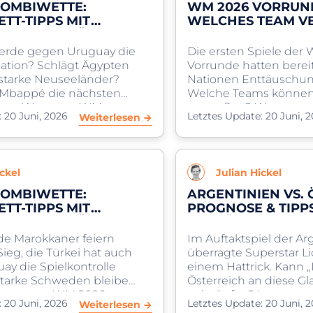
Ecuador vs. Deutschla
KOMBIWETTE:
WM 2026 VORRUN
TT-TIPPS MIT
WELCHES TEAM VE
N QUOTEN FÜR DEN
SPIELE? | QUOTEN
VORHERSAGE
Verde gegen Uruguay die
Die ersten Spiele der
ation? Schlägt Ägypten
Vorrunde hatten bereit
starke Neuseeländer?
Nationen Enttäuschun
 Mbappé die nächsten
Welche Teams können
f dem Weg zum WM-
umstoßen? Wer muss 
 20 Juni, 2026
Letztes Update: 20 Juni, 
Weiterlesen
it diesen Fragen
einzigen Punkt im Gep
ich unser Überblick über
Heimreise antreten? 
ipps für eure WM 2026
mit aktuellen Quoten
u den Spielen am 22.
Wett-Tipps! WM 2026
ckel
Julian Hickel
6 Tipps | Unsere
Überblick | Wer schei
r den 22....
Punktgewinn aus? W
KOMBIWETTE:
ARGENTINIEN VS.
Verlierer...
TT-TIPPS MIT
PROGNOSE & TIPP
N QUOTEN FÜR DEN
DIE NÄCHSTE MES
e Marokkaner feiern
Im Auftaktspiel der Ar
Sieg, die Türkei hat auch
überragte Superstar Li
ay die Spielkontrolle
einem Hattrick. Kann 
starke Schweden bleiben
Österreich an diese Gl
 In unserer WM 2026
anknüpfen? In unserer
 20 Juni, 2026
Letztes Update: 20 Juni, 
Weiterlesen
r den 20. Juni liefern wir
Österreich Prognose s