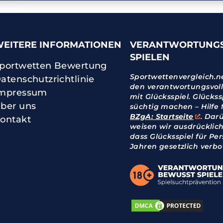
zu diesem Zweck verarbeitet werden. Ich kann meine Einwilligung jederze
EITERE INFORMATIONEN
VERANTWORTUNG
SPIELEN
portwetten Bewertung
Sportwettenvergleich.ne
atenschutzrichtlinie
den verantwortungsvo
mpressum
mit Glücksspiel. Glücks
ber uns
süchtig machen – Hilfe 
BZgA: Startseite
. Dar
ontakt
weisen wir ausdrücklich
dass Glücksspiel für Pe
Jahren gesetzlich verbot