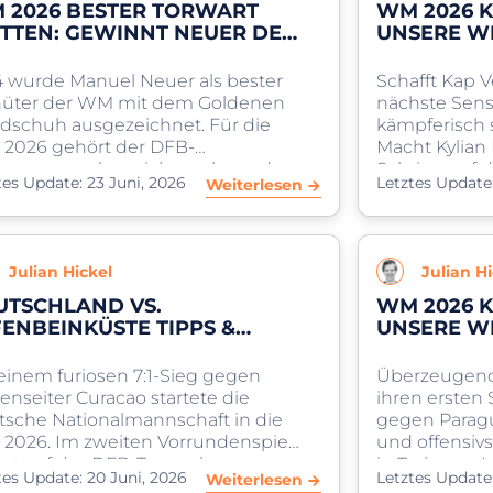
ten: Euphorisierte Cottbuser
vs....
 2026 BESTER TORWART
WM 2026 
ern...
TTEN: GEWINNT NEUER DEN
UNSERE WE
LDENEN HANDSCHUH? |
AKTUELLE
OGNOSE & QUOTEN
22. JUNI
4 wurde Manuel Neuer als bester
Schafft Kap 
hüter der WM mit dem Goldenen
nächste Sens
dschuh ausgezeichnet. Für die
kämpferisch 
2026 gehört der DFB-
Macht Kylian
lussmann aber nicht mehr zu den
Schritte au
tes Update: 23 Juni, 2026
Letztes Update:
Weiterlesen
riten auf den Award. In unserer
Torrekord? M
nose blicken wir nicht nur auf die
beschäftigt s
uellen Neuer-Quoten, sondern
die besten T
 auf die lukrativsten Tipps für eure
Kombiwette z
Julian Hickel
Julian Hi
en auf den besten Torwart. WM...
Juni! WM 202
Kombiwette fü
UTSCHLAND VS.
WM 2026 
FENBEINKÜSTE TIPPS &
UNSERE WE
OGNOSE WM 2026:
AKTUELLE
OLPERGEFAHR FÜR DAS DFB-
20. JUNI
einem furiosen 7:1-Sieg gegen
Überzeugend
AM?
nseiter Curacao startete die
ihren ersten 
tsche Nationalmannschaft in die
gegen Paragu
2026. Im zweiten Vorrundenspiel
und offensiv
tet auf das DFB-Team aber nun
in Torlaune.
tes Update: 20 Juni, 2026
Letztes Update:
Weiterlesen
n ein anderes Kaliber. Gibt es
Kombiwette fü