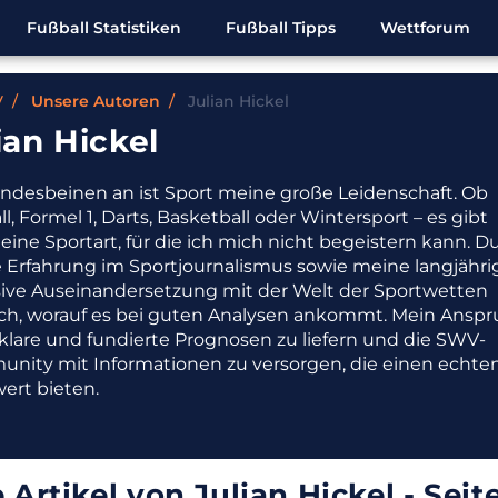
Fußball Statistiken
Fußball Tipps
Wettforum
V
Unsere Autoren
Julian Hickel
ian Hickel
indesbeinen an ist Sport meine große Leidenschaft. Ob
l, Formel 1, Darts, Basketball oder Wintersport – es gibt
ine Sportart, für die ich mich nicht begeistern kann. D
 Erfahrung im Sportjournalismus sowie meine langjähri
sive Auseinandersetzung mit der Welt der Sportwetten
ich, worauf es bei guten Analysen ankommt. Mein Ansp
, klare und fundierte Prognosen zu liefern und die SWV-
nity mit Informationen zu versorgen, die einen echte
ert bieten.
e Artikel von Julian Hickel - Seit