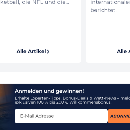
ketball, die NFL und die…
internationale
berichtet.
Alle Artikel
Alle 
Anmelden und gewinnen!
Erhalte Experten-Tipps, Bonus-Deals & Wett-News – melde
exklusiven 100 % bis 200 € Willkommensbonus.
Lassen Sie dieses Feld leer
ABONNI
Ich stimme dem Erhalt des Newsletters zu und erkenne an, dass mein