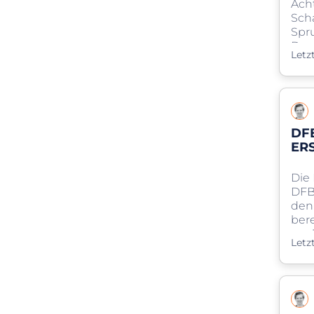
Acht
Sch
Spru
Deu
Letz
näc
euc
Kan
Fra
bes
Juli
DF
ER
MA
Die
DFB
den
bere
euc
Letz
Earl
welc
Pok
2026
Run