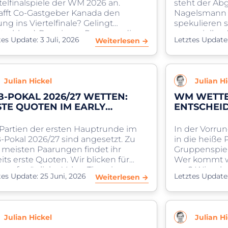
elfinalspiele der WM 2026 an.
steht der Ab
afft Co-Gastgeber Kanada den
Nagelsmann 
ng ins Viertelfinale? Gelingt
spekulieren 
tschland-Bezwinger Paraguay die
potenziellen
tes Update: 3 Juli, 2026
Letztes Update:
Weiterlesen
hste Sensation? Wir haben für
Klopp neuer 
h die besten Wett-Tipps zu
unserer Pro
ada vs. Marokko und Paraguay vs.
Trainer des 
nkreich! WM Tipps heute: Die
mögliche Kan
Julian Hickel
Julian Hi
ten Wetten zum Achtelfinale am 4.
die aktuellen
 Unsere WM-Tipps heute für...
Bundestraine
B-POKAL 2026/27 WETTEN:
WM WETTE
Julian Nage
STE QUOTEN IM EARLY
ENTSCHEI
WM-Aus: Nag
RKET | 1. HAUPTRUNDE
GRUPPENSP
ANALYSE 
 Partien der ersten Hauptrunde im
In der Vorru
(24./25. JU
-Pokal 2026/27 sind angesetzt. Zu
in die heiße 
 meisten Paarungen findet ihr
Gruppenspiel
its erste Quoten. Wir blicken für
Wer kommt w
h auf mögliche Value-Tipps im
aus? Wir sch
tes Update: 25 Juni, 2026
Letztes Update:
Weiterlesen
y Market und analysieren, in
24. und 25. J
hen Spielen Potenzial für eine
Gruppenkonst
alüberraschung steckt! DFB-Pokal
aktuellen Qu
/27 Tipps: Die Quoten für die 1.
Diese Spiele
Julian Hickel
Julian Hi
de *Quoten: 20Bet DFB-Pokal
Programm WM