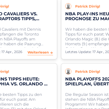
irrigl
Patrick Dirrigl
 CAVALIERS VS.
NBA PLAY-INS HEU
APTORS TIPPS,
PROGNOSE ZU MAG
& QUOTE | NBA
HORNETS& SUNS V
8.04.2026
 Cavaliers mit Dennis
Wir haben die besten 
pfangen die Toronto
Tipps für euch parat: 
en NBA Playoffs am
Orlando Magic (8.) die 
Wir haben die Paarung
Hornets (9.) empfangen
d statten euch mit den
Golden State Warriors (
 17 Apr., 2026
Letztes Update: 17 Apr., 2
Weiterlesen
 Cavaliers vs. Toronto
den Phoenix Suns (7.) 
s in unserer Prognose
Magic vs. Charlotte Hor
d Cavaliers vs. Toronto
Prognose zu NBA Play-
op Tipps Cleveland
Orlando Magic hatten 
irrigl
Patrick Dirrigl
 Toronto Raptors Prognose
NBA-Play-In-Partie...
 an...
INS TIPPS HEUTE:
NBA PLAYOFFS 20
HIA VS. ORLANDO &
SPIELPLAN, ÜBE
ES VS. GOLDEN
e besten Tipps zu den
Die Regular Season ist
für euch parat: Am
stehen die NBA Playof
lieren sich die
Programm! Wir haben 