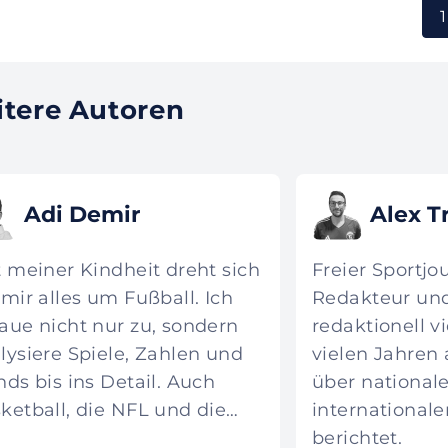
rn Basketball | 3 Top Tipps &
Roter Stern 
1
elle Quoten...
Istanbul: Die 
stoppen Fener
tere Autoren
Adi Demir
Alex T
t meiner Kindheit dreht sich
Freier Sportjou
 mir alles um Fußball. Ich
Redakteur und
aue nicht nur zu, sondern
redaktionell vi
lysiere Spiele, Zahlen und
vielen Jahren 
nds bis ins Detail. Auch
über national
ketball, die NFL und die…
internationale
berichtet.