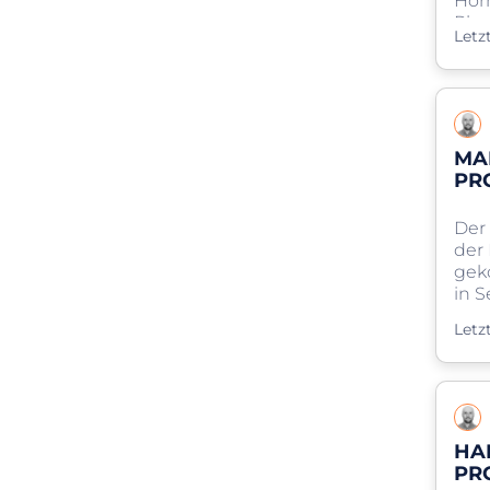
Horn
Phoe
Letz
Blaz
Horn
aktu
habe
Erwa
MAI
PR
EU
Der 
der
gek
in S
zum
Letz
Arma
euch
Tipp
Bask
Arma
HA
PR