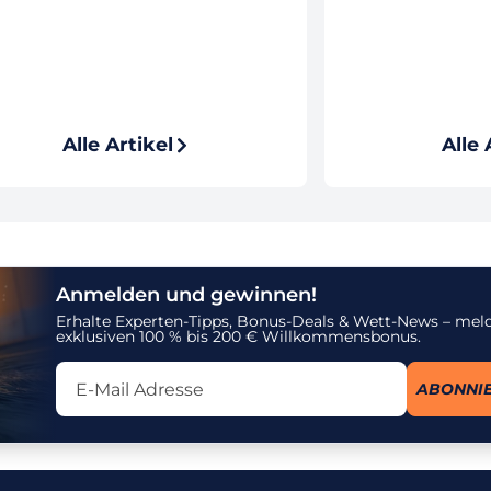
Alle Artikel
Alle 
Anmelden und gewinnen!
Erhalte Experten-Tipps, Bonus-Deals & Wett-News – melde
exklusiven 100 % bis 200 € Willkommensbonus.
Lassen Sie dieses Feld leer
ABONNI
Ich stimme dem Erhalt des Newsletters zu und erkenne an, dass mein
zu diesem Zweck verarbeitet werden. Ich kann meine Einwilligung jederze