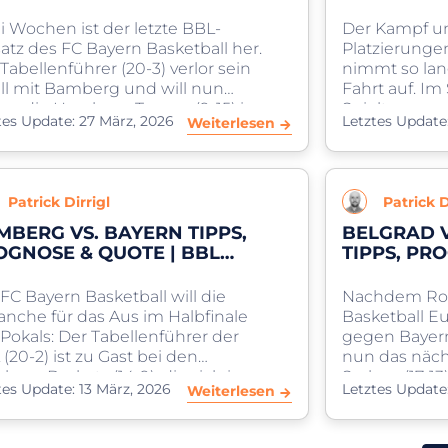
03.2026
BASKETBA
27.03.2026
 Wochen ist der letzte BBL-
Der Kampf um
atz des FC Bayern Basketball her.
Platzierunge
Tabellenführer (20-3) verlor sein
nimmt so lan
ll mit Bamberg und will nun
Fahrt auf. Im
en die Hamburg Towers (9-15) in
Spieltags em
tes Update: 27 März, 2026
Letztes Update
Weiterlesen
nationale Erfolgsspur
und Titelver
ückkehren. Die Hanseaten
Istanbul (23-
uchen einen Erfolg, um nicht den
Kaunas (19-14
hluss an die Play-In-Plätze zu
und Europam
Patrick Dirrigl
Patrick D
ieren. Hamburg Towers vs. FC
Vertrag steht
rn Basketball | 3 Top...
Žalgiris Kaun
MBERG VS. BAYERN TIPPS,
BELGRAD 
Euroleague...
OGNOSE & QUOTE | BBL
TIPPS, PR
03.2026
BASKETBA
13.03.2026
FC Bayern Basketball will die
Nachdem Rote
anche für das Aus im Halbfinale
Basketball E
Pokals: Der Tabellenführer der
gegen Bayern
(20-2) ist zu Gast bei den
nun das näch
erg Baskets (14-9), die sich im
Serben (17-1
tes Update: 13 März, 2026
Letztes Update:
Weiterlesen
ruar mit dem Pokal überraschend
Istanbul (22-
erste Trophäe der Saison sichern
Titelverteidig
nten. Bamberg Baskets vs. FC
Fenerbahçe Is