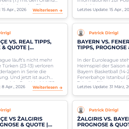
76ers (7.) mit den Orlando
Informationen zur Pos
wie Los Angeles Clippers
euch hier zusammenge
 15 Apr., 2026
Letztes Update: 15 Apr., 2
Weiterlesen
olden State Warriors (10.)
Spielplan mit allen Te
n Playoff-Plätze.
Playoff Teams, aktuel
76ers vs. Orlando Magic |
sowie die Übertragun
lle Quoten Die
Stream. Wann beginn
irrigl
Patrick Dirrigl
76ers und die...
Playoffs 2026? Die NBA
starten am...
E VS. REAL TIPPS,
BAYERN VS. FENE
& QUOTE |
TIPPS, PROGNOSE 
LL EUROLEAGUE
EUROLEAGUE 01.04
ague läuft’s nicht mehr
In der Euroleague steh
e Türken (23-13) verloren
Heimspiel der Saison a
derlagen in Serie die
Bayern Basketball (14
ng. Und jetzt ist auch
Fenerbahçe Istanbul (2
ewicht Real Madrid (22-
Tabellenführer der be
 8 Apr., 2026
Letztes Update: 31 März, 
Weiterlesen
Mit einem Erfolg würden
europäischen Basketba
en ebenfalls an Istanbul
Bayern Basketball vs.
 Fenerbahçe Istanbul vs.
Istanbul | 3 Top Tipps 
| 3 Top Tipps Fenerbahçe
Euroleage Prognose: 
irrigl
Patrick Dirrigl
eal Madrid Prognose:...
Bayern Basketball vs.
Istanbul? Für das letz
E VS ŽALGIRIS
ŽALGIRIS VS. BAYE
Heimspiel dieser Saiso
OGNOSE & QUOTE |
PROGNOSE & QUOT