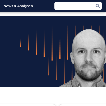
News & Analysen
suchen