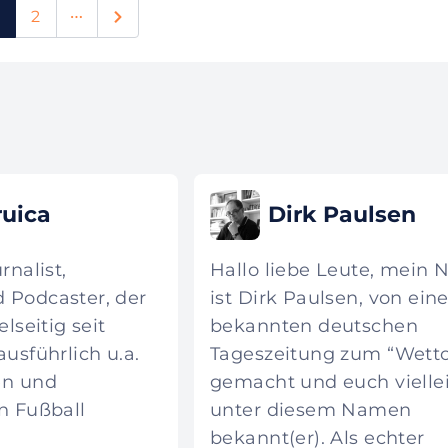
Belgrad vs. Fenerbahçe
deutlichen Sieg überh
2
Gäste aktuell nicht zu
Madrid vs. Valencia Bas
 hat aktuell...
Tipps zur Basketball 
Euroleague-Heimmach
Real...
ruica
Dirk Paulsen
rnalist,
Hallo liebe Leute, mein
 Podcaster, der
ist Dirk Paulsen, von eine
elseitig seit
bekannten deutschen
ausführlich u.a.
Tageszeitung zum “Wett
en und
gemacht und euch vielle
n Fußball
unter diesem Namen
bekannt(er). Als echter