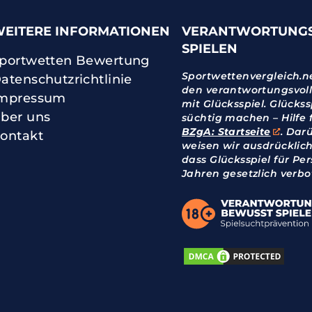
EITERE INFORMATIONEN
VERANTWORTUNG
SPIELEN
portwetten Bewertung
Sportwettenvergleich.ne
atenschutzrichtlinie
den verantwortungsvo
mpressum
mit Glücksspiel. Glücks
ber uns
süchtig machen – Hilfe 
BZgA: Startseite
. Dar
ontakt
weisen wir ausdrücklich
dass Glücksspiel für Pe
Jahren gesetzlich verbot