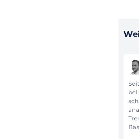
Baye
aktu
Wei
Sei
bei
sch
ana
Tre
Bas