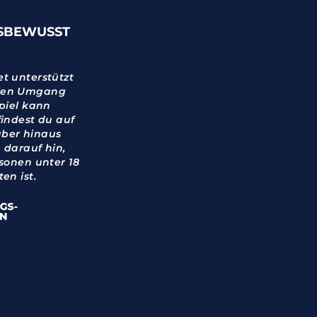
SBEWUSST
t unterstützt
llen Umgang
spiel kann
findest du auf
über hinaus
 darauf hin,
rsonen unter 18
en ist.