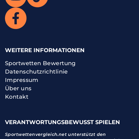
WEITERE INFORMATIONEN
Sportwetten Bewertung
Datenschutzrichtlinie
Impressum
Über uns
Kontakt
VERANTWORTUNGSBEWUSST SPIELEN
Sportwettenvergleich.net unterstützt den