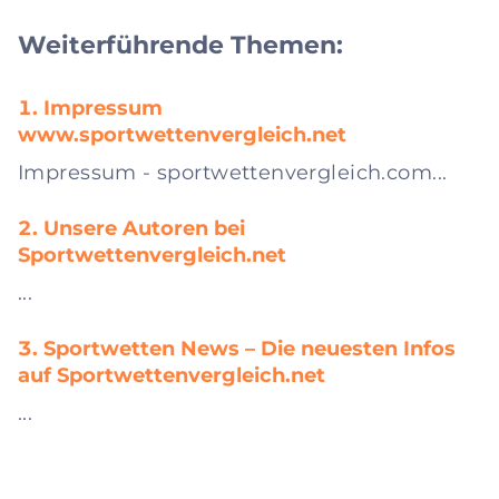
jederzeit widerrufen.
Weiterführende Themen:
Impressum
www.sportwettenvergleich.net
Impressum - sportwettenvergleich.com...
Unsere Autoren bei
Sportwettenvergleich.net
...
Sportwetten News – Die neuesten Infos
auf Sportwettenvergleich.net
...