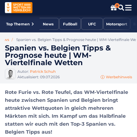
11
Top Themen
News
Fußball
UFC
Motorsport
B
 News
Spanien vs. Belgien Tipps & Prognose heute | WM-Viertelfinale We
Spanien vs. Belgien Tipps &
Prognose heute | WM-
Viertelfinale Wetten
Autor:
Patrick Schuh
Aktualisiert:
09.07.2026
Werbehinweis
Rote Furie vs. Rote Teufel, das WM-Viertelfinale
heute zwischen Spanien und Belgien bringt
attraktive Wettquoten in gleich mehreren
Märkten mit sich. Im Kampf um das Halbfinale
statten wir euch mit den Top-3 Spanien vs.
Belgien Tipps aus!