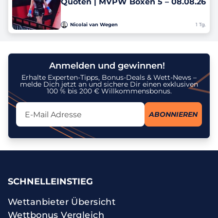
Quoten ‎| MVPW Boxen 5 – 08.08.26
Nicolai van Wegen
1 Tg.
Anmelden und gewinnen!
Erhalte Experten-Tipps, Bonus-Deals & Wett-News –
melde Dich jetzt an und sichere Dir einen exklusiven
100 % bis 200 € Willkommensbonus.
Lassen Sie dieses Feld leer
ABONNIEREN
Ich stimme dem Erhalt des Newsletters zu und erkenne an, dass
meine personenbezogenen Daten gemäß der
Datenschutzrichtlinie
zu diesem Zweck verarbeitet werden. Ich kann meine Einwilligung
jederzeit widerrufen.
SCHNELLEINSTIEG
Wettanbieter Übersicht
Wettbonus Vergleich