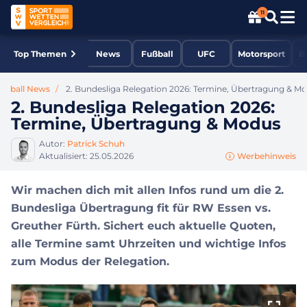
11
Top Themen
News
Fußball
UFC
Motorsport
B
ußball News
2. Bundesliga Relegation 2026: Termine, Übertragung & M
2. Bundesliga Relegation 2026:
Termine, Übertragung & Modus
Autor:
Patrick Schuh
Aktualisiert:
25.05.2026
Werbehinweis
Wir machen dich mit allen Infos rund um die 2.
Bundesliga Übertragung fit für RW Essen vs.
Greuther Fürth. Sichert euch aktuelle Quoten,
alle Termine samt Uhrzeiten und wichtige Infos
zum Modus der Relegation.