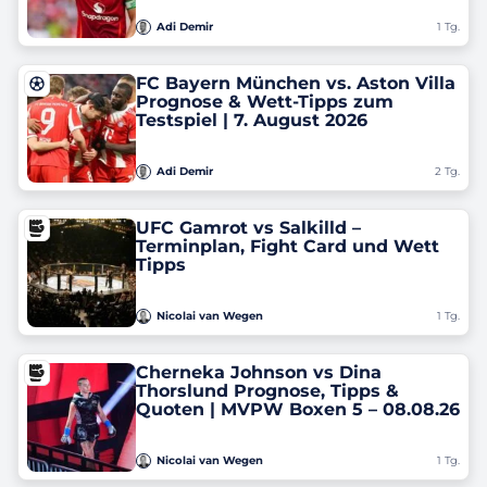
Adi Demir
1 Tg.
FC Bayern München vs. Aston Villa
Prognose & Wett-Tipps zum
Testspiel | 7. August 2026
Adi Demir
2 Tg.
UFC Gamrot vs Salkilld –
Terminplan, Fight Card und Wett
Tipps
Nicolai van Wegen
1 Tg.
Cherneka Johnson vs Dina
Thorslund Prognose, Tipps &
Quoten ‎| MVPW Boxen 5 – 08.08.26
Nicolai van Wegen
1 Tg.