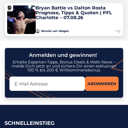
Bryan Battle vs Dalton Rosta
Prognose, Tipps & Quoten ‎| PFL
Charlotte – 07.08.26
Nicolai van Wegen
1 Tg.
Anmelden und gewinnen!
Erhalte Experten-Tipps, Bonus-Deals & Wett-News –
melde Dich jetzt an und sichere Dir einen exklusiven
100 % bis 200 € Willkommensbonus.
Lassen Sie dieses Feld leer
ABONNIEREN
Ich stimme dem Erhalt des Newsletters zu und erkenne an, dass
meine personenbezogenen Daten gemäß der
Datenschutzrichtlinie
zu diesem Zweck verarbeitet werden. Ich kann meine Einwilligung
jederzeit widerrufen.
SCHNELLEINSTIEG