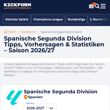
11
Nächste Spiele
Champions League
Bundesliga
2. Bundeslig
SWV
Kickform
Spanische Segunda Division
Spanische Segunda Division
Tipps, Vorhersagen & Statistiken
– Saison 2026/27
Unsere Spanische Segunda Division Tipps und Prognosen zur Saison
2026/27 liefern euch Vorhersagen, Wettquoten und Statistiken – die
perfekte Grundlage für erfolgreiche Spanische Segunda Division
Wetten.
Spanische Segunda Division
Spanien
Saison
2026-2027