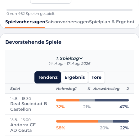
0
von
462
Spielen gespielt
Spielvorhersagen
Saisonvorhersagen
Spielplan & Ergebniss
Bevorstehende Spiele
1. Spieltag
14. Aug. - 17. Aug. 2026
Tendenz
Ergebnis
Tore
Spiel
Heimsieg
1
X
Auswärtssieg
2
14.8.
-
18:30
Real Sociedad B
32
%
21
%
47
%
Castellon
15.8.
-
15:00
Andorra CF
58
%
20
%
22
%
AD Ceuta