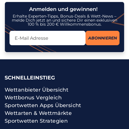
Anmelden und gewinnen!
Erhalte Experten-Tipps, Bonus-Deals & Wett-News –
melde Dich jetzt an und sichere Dir einen exklusiven
100 % bis 200 € Willkommensbonus.
Lassen Sie dieses Feld leer
ABONNIEREN
Ich stimme dem Erhalt des Newsletters zu und erkenne an, dass
meine personenbezogenen Daten gemäß der
Datenschutzrichtlinie
zu diesem Zweck verarbeitet werden. Ich kann meine Einwilligung
jederzeit widerrufen.
SCHNELLEINSTIEG
Wettanbieter Übersicht
Wettbonus Vergleich
Sportwetten Apps Übersicht
Wettarten & Wettmärkte
Sportwetten Strategien