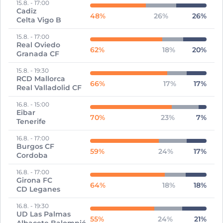
15.8.
-
17:00
Cadiz
48
%
26
%
26
%
Celta Vigo B
15.8.
-
17:00
Real Oviedo
62
%
18
%
20
%
Granada CF
15.8.
-
19:30
RCD Mallorca
66
%
17
%
17
%
Real Valladolid CF
16.8.
-
15:00
Eibar
70
%
23
%
7
%
Tenerife
16.8.
-
17:00
Burgos CF
59
%
24
%
17
%
Cordoba
16.8.
-
17:00
Girona FC
64
%
18
%
18
%
CD Leganes
16.8.
-
19:30
UD Las Palmas
55
%
24
%
21
%