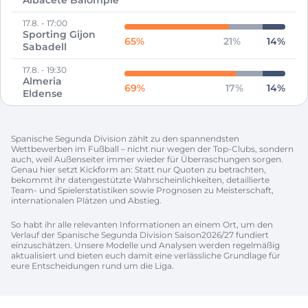
Albacete Balompié SAD
17.8.
-
17:00
Sporting Gijon
65
%
21
%
14
%
Sabadell
17.8.
-
19:30
Almeria
69
%
17
%
14
%
Eldense
Spanische Segunda Division zählt zu den spannendsten
Wettbewerben im Fußball – nicht nur wegen der Top-Clubs, sondern
auch, weil Außenseiter immer wieder für Überraschungen sorgen.
Genau hier setzt Kickform an: Statt nur Quoten zu betrachten,
bekommt ihr datengestützte Wahrscheinlichkeiten, detaillierte
Team- und Spielerstatistiken sowie Prognosen zu Meisterschaft,
internationalen Plätzen und Abstieg.
So habt ihr alle relevanten Informationen an einem Ort, um den
Verlauf der Spanische Segunda Division Saison2026/27 fundiert
einzuschätzen. Unsere Modelle und Analysen werden regelmäßig
aktualisiert und bieten euch damit eine verlässliche Grundlage für
eure Entscheidungen rund um die Liga.