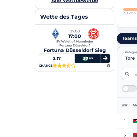
Alle Wettbewerbe
38
von
Wette des Tages
07.08
17:00
Teams
SV Waldhof Mannheim
Fortuna Düsseldorf
Fortuna Düsseldorf Sieg
Kategor
Tore
2.17
CHANCE
#
#
M
1
2