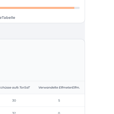
e
Tabelle
chüsse aufs Tor
SaT
Verwandelte Elfmeter
Elfm.
30
5
32
0