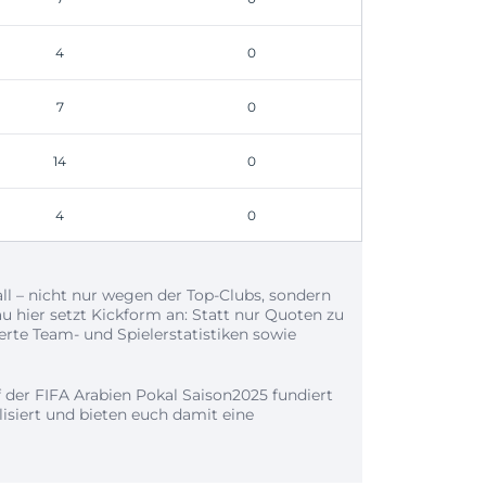
4
0
7
0
14
0
4
0
12
0
l – nicht nur wegen der Top-Clubs, sondern
 hier setzt Kickform an: Statt nur Quoten zu
erte Team- und Spielerstatistiken sowie
f der FIFA Arabien Pokal Saison2025 fundiert
siert und bieten euch damit eine