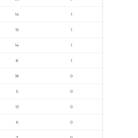
14
1
15
1
14
1
8
1
18
0
5
0
13
0
6
0
7
0