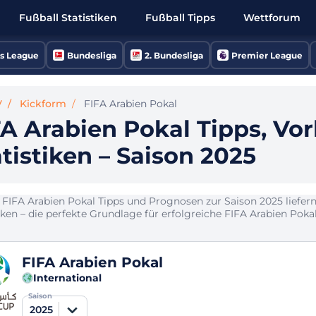
Fußball Statistiken
Fußball Tipps
Wettforum
s League
Bundesliga
2. Bundesliga
Premier League
V
Kickform
FIFA Arabien Pokal
FA Arabien Pokal Tipps, Vo
tistiken – Saison 2025
 FIFA Arabien Pokal Tipps und Prognosen zur Saison 2025 liefe
iken – die perfekte Grundlage für erfolgreiche FIFA Arabien Poka
FIFA Arabien Pokal
International
Saison
2025