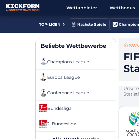
Wettanbieter
Wettbonus
TOP-LIGEN
Nächste Spiele
Champion
Beliebte Wettbewerbe
SW
FI
Champions League
Sta
Europa League
Unsere
Conference League
Statist
Bundesliga
2. Bundesliga