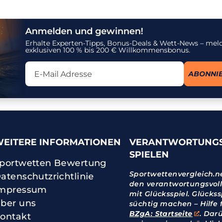
Anmelden und gewinnen!
Erhalte Experten-Tipps, Bonus-Deals & Wett-News – melde
exklusiven 100 % bis 200 € Willkommensbonus.
Lassen Sie dieses Feld leer
ABONNI
Ich stimme dem Erhalt des Newsletters zu und erkenne an, dass mein
zu diesem Zweck verarbeitet werden. Ich kann meine Einwilligung jederze
EITERE INFORMATIONEN
VERANTWORTUNG
SPIELEN
portwetten Bewertung
Sportwettenvergleich.ne
atenschutzrichtlinie
den verantwortungsvo
mpressum
mit Glücksspiel. Glücks
ber uns
süchtig machen – Hilfe 
BZgA: Startseite
. Dar
ontakt