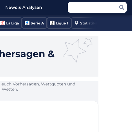
News & Analysen
suchen
La Liga
Serie A
Ligue 1
Statistiken
rhersagen &
rn euch Vorhersagen, Wettquoten und
l Wetten.