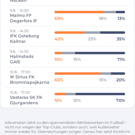
Hacken
9.8.
-
12:00
Malmo FF
69
%
18
%
13
%
Degerfors IF
9.8.
-
14:30
IFK Goteborg
42
%
23
%
35
%
Kalmar
9.8.
-
14:30
Halmstads
10
%
19
%
71
%
GAIS
10.8.
-
17:00
IK Sirius FK
65
%
15
%
20
%
Brommapojkarna
10.8.
-
17:00
Vasteras SK FK
15
%
15
%
70
%
Djurgardens
Allsvenskan zählt zu den spannendsten Wettbewerben im Fußball –
nicht nur wegen der Top-Clubs, sondern auch, weil Außenseiter
immer wieder für Überraschungen sorgen. Genau hier setzt Kickform