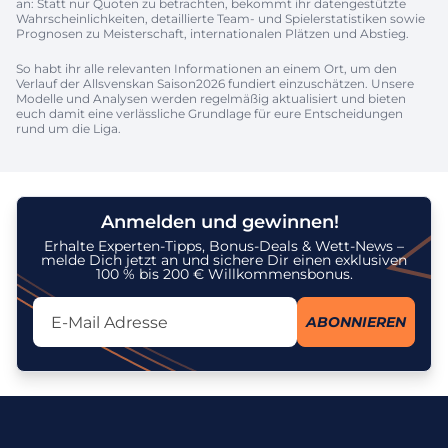
an: Statt nur Quoten zu betrachten, bekommt ihr datengestützte
Wahrscheinlichkeiten, detaillierte Team- und Spielerstatistiken sowie
Prognosen zu Meisterschaft, internationalen Plätzen und Abstieg.
So habt ihr alle relevanten Informationen an einem Ort, um den
Verlauf der Allsvenskan Saison2026 fundiert einzuschätzen. Unsere
Modelle und Analysen werden regelmäßig aktualisiert und bieten
euch damit eine verlässliche Grundlage für eure Entscheidungen
rund um die Liga.
Anmelden und gewinnen!
Erhalte Experten-Tipps, Bonus-Deals & Wett-News –
melde Dich jetzt an und sichere Dir einen exklusiven
100 % bis 200 € Willkommensbonus.
Lassen Sie dieses Feld leer
ABONNIEREN
Ich stimme dem Erhalt des Newsletters zu und erkenne an, dass
meine personenbezogenen Daten gemäß der
Datenschutzrichtlinie
zu diesem Zweck verarbeitet werden. Ich kann meine Einwilligung
jederzeit widerrufen.