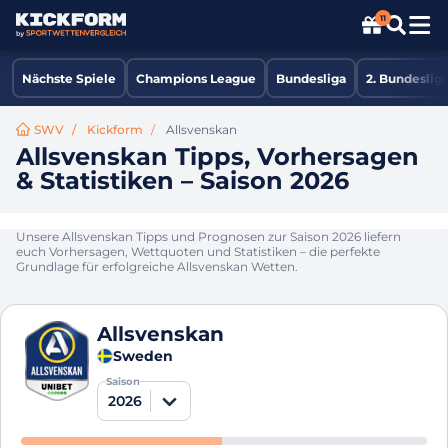
11
Nächste Spiele
Champions League
Bundesliga
2. Bundeslig
SWV
Kickform
Allsvenskan
Allsvenskan Tipps, Vorhersagen
& Statistiken – Saison 2026
Unsere Allsvenskan Tipps und Prognosen zur Saison 2026 liefern
euch Vorhersagen, Wettquoten und Statistiken – die perfekte
Grundlage für erfolgreiche Allsvenskan Wetten.
Allsvenskan
Sweden
Saison
2026