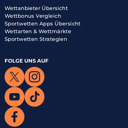
Wettanbieter Übersicht
Wettbonus Vergleich
Sportwetten Apps Übersicht
Wettarten & Wettmärkte
Sportwetten Strategien
FOLGE UNS AUF