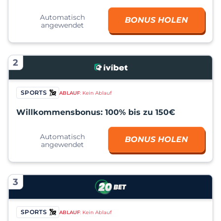
Automatisch
BONUS HOLEN
angewendet
2
SPORTS
ABLAUF
: Kein Ablauf
Willkommensbonus: 100% bis zu 150€
Automatisch
BONUS HOLEN
angewendet
3
SPORTS
ABLAUF
: Kein Ablauf