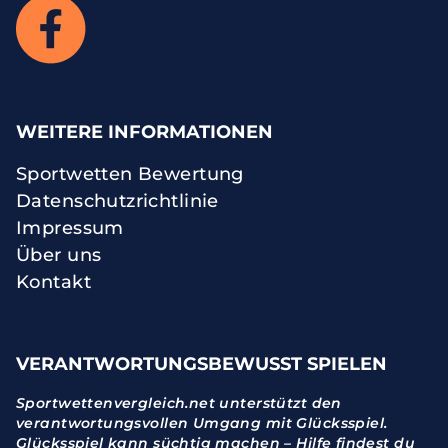
WEITERE INFORMATIONEN
Sportwetten Bewertung
Datenschutzrichtlinie
Impressum
Über uns
Kontakt
VERANTWORTUNGSBEWUSST SPIELEN
Sportwettenvergleich.net unterstützt den
verantwortungsvollen Umgang mit Glücksspiel.
Glücksspiel kann süchtig machen – Hilfe findest du