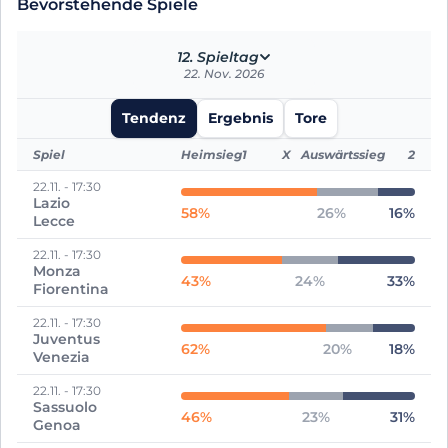
Bevorstehende Spiele
12. Spieltag
22. Nov. 2026
Tendenz
Ergebnis
Tore
Spiel
Heimsieg
1
X
Auswärtssieg
2
22.11.
-
17:30
Lazio
58
%
26
%
16
%
Lecce
22.11.
-
17:30
Monza
43
%
24
%
33
%
Fiorentina
22.11.
-
17:30
Juventus
62
%
20
%
18
%
Venezia
22.11.
-
17:30
Sassuolo
46
%
23
%
31
%
Genoa