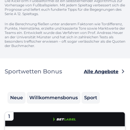
Die KickForm Fußballformel ist ein selbstlernender Algorithmus zur
Vorhersage von Fußballspielen. Mit jedem Spieltag verbessert sich die
Prognose und liefert euch fundierte Tipps für die Begegnungen des
Serie A 12. Spieltags.
In die Berechnung fließen unter anderem Faktoren wie Tordifferenz,
Punkte, Heimstärke, erzielte und kassierte Tore sowie Marktwerte der
Teams ein. Entwickelt wurde das Verfahren von Prof. Andreas Heuer
an der Universität Münster und hat sich in zahlreichen Tests als
besonders treffsicher erwiesen – oft sogar verlässlicher als die Quoten
der Buchmacher.
Sportwetten Bonus
Alle Angebote
Neue
Willkommensbonus
Sport
1