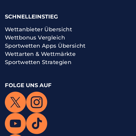
SCHNELLEINSTIEG
Wettanbieter Übersicht
Wettbonus Vergleich
Sportwetten Apps Übersicht
Wettarten & Wettmärkte
Sportwetten Strategien
FOLGE UNS AUF