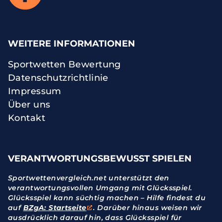
WEITERE INFORMATIONEN
Sportwetten Bewertung
Datenschutzrichtlinie
Impressum
Über uns
Kontakt
VERANTWORTUNGSBEWUSST SPIELEN
Sportwettenvergleich.net unterstützt den
verantwortungsvollen Umgang mit Glücksspiel.
Glücksspiel kann süchtig machen – Hilfe findest du
auf
BZgA: Startseite
. Darüber hinaus weisen wir
ausdrücklich darauf hin, dass Glücksspiel für