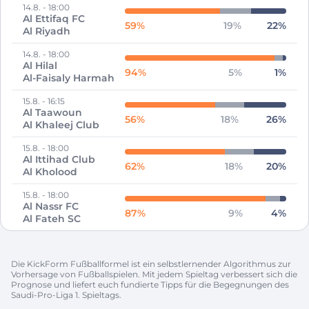
14.8.
-
18:00
Al Ettifaq FC
59
%
19
%
22
%
Al Riyadh
14.8.
-
18:00
Al Hilal
94
%
5
%
1
%
Al-Faisaly Harmah
15.8.
-
16:15
Al Taawoun
56
%
18
%
26
%
Al Khaleej Club
15.8.
-
18:00
Al Ittihad Club
62
%
18
%
20
%
Al Kholood
15.8.
-
18:00
Al Nassr FC
87
%
9
%
4
%
Al Fateh SC
Die KickForm Fußballformel ist ein selbstlernender Algorithmus zur
Vorhersage von Fußballspielen. Mit jedem Spieltag verbessert sich die
Prognose und liefert euch fundierte Tipps für die Begegnungen des
Saudi-Pro-Liga 1. Spieltags.