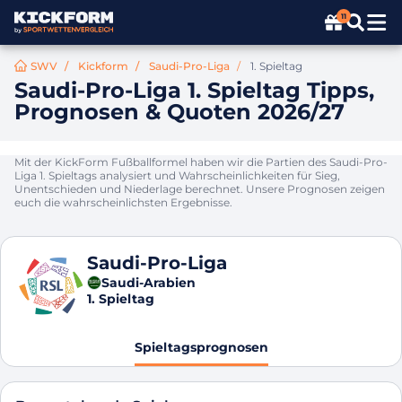
11
SWV
Kickform
Saudi-Pro-Liga
1. Spieltag
Saudi-Pro-Liga 1. Spieltag Tipps,
Prognosen & Quoten 2026/27
Mit der KickForm Fußballformel haben wir die Partien des Saudi-Pro-
Liga 1. Spieltags analysiert und Wahrscheinlichkeiten für Sieg,
Unentschieden und Niederlage berechnet. Unsere Prognosen zeigen
euch die wahrscheinlichsten Ergebnisse.
Saudi-Pro-Liga
Saudi-Arabien
1. Spieltag
Spieltagsprognosen