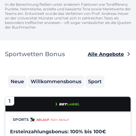
In die Berechnung fließen unter anderem Faktoren wie Tordifferenz,
Punkte, Heimstärke, erzielte und kassierte Tore sowie Marktwerte der
Teams ein. Entwickelt wurde das Verfahren von Prof. Andreas Heuer
an der Universität Münster und hat sich in zahlreichen Tests als
besonders treffsicher erwiesen – oft sogar verlässlicher als die Quoten
der Buchmacher.
Sportwetten Bonus
Alle Angebote
Neue
Willkommensbonus
Sport
1
SPORTS
ABLAUF
: Kein Ablauf
Ersteinzahlungsbonus: 100% bis 100€