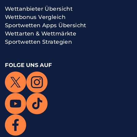
Wettanbieter Übersicht
Wettbonus Vergleich
Sportwetten Apps Übersicht
Wettarten & Wettmärkte
Sportwetten Strategien
FOLGE UNS AUF