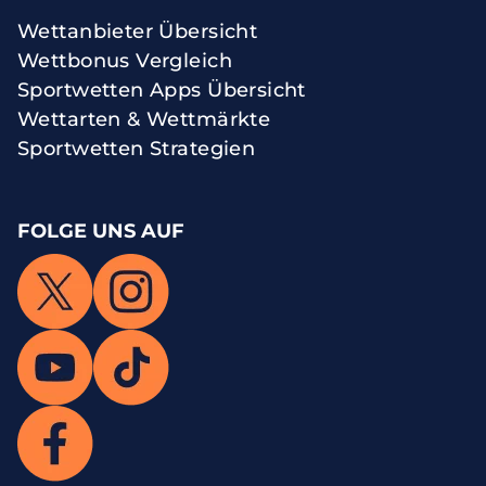
Wettanbieter Übersicht
Wettbonus Vergleich
Sportwetten Apps Übersicht
Wettarten & Wettmärkte
Sportwetten Strategien
FOLGE UNS AUF