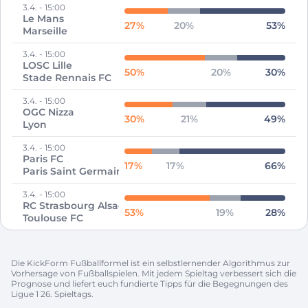
3.4.
-
15:00
Le Mans
27
%
20
%
53
%
Marseille
3.4.
-
15:00
LOSC Lille
50
%
20
%
30
%
Stade Rennais FC
3.4.
-
15:00
OGC Nizza
30
%
21
%
49
%
Lyon
3.4.
-
15:00
Paris FC
17
%
17
%
66
%
Paris Saint Germain
3.4.
-
15:00
RC Strasbourg Alsace
53
%
19
%
28
%
Toulouse FC
Die KickForm Fußballformel ist ein selbstlernender Algorithmus zur
Vorhersage von Fußballspielen. Mit jedem Spieltag verbessert sich die
Prognose und liefert euch fundierte Tipps für die Begegnungen des
Ligue 1 26. Spieltags.