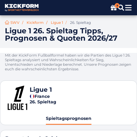
9
SWV
Kickform
Ligue 1
26. Spieltag
Ligue 1 26. Spieltag Tipps,
Prognosen & Quoten 2026/27
Mit der KickForm Fußballformel haben wir die Partien des Ligue 1 26.
Spieltags analysiert und Wahrscheinlichkeiten für Sieg,
Unentschieden und Niederlage berechnet. Unsere Prognosen zeigen
euch die wahrscheinlichsten Ergebnisse.
Ligue 1
France
26. Spieltag
Spieltagsprognosen