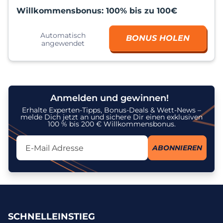
Willkommensbonus: 100% bis zu 100€
Automatisch
BONUS HOLEN
angewendet
Anmelden und gewinnen!
Erhalte Experten-Tipps, Bonus-Deals & Wett-News –
melde Dich jetzt an und sichere Dir einen exklusiven
100 % bis 200 € Willkommensbonus.
Lassen Sie dieses Feld leer
ABONNIEREN
Ich stimme dem Erhalt des Newsletters zu und erkenne an, dass
meine personenbezogenen Daten gemäß der
Datenschutzrichtlinie
zu diesem Zweck verarbeitet werden. Ich kann meine Einwilligung
jederzeit widerrufen.
SCHNELLEINSTIEG